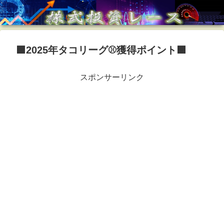
🟪2025年タコリーグ⚾️獲得ポイント🟪
スポンサーリンク