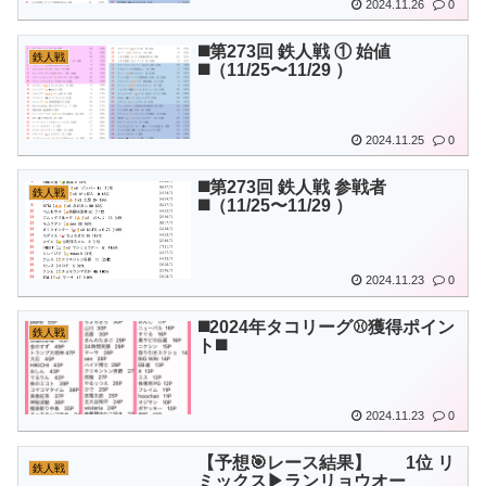
2024.11.26
0
◼️第273回 鉄人戦 ① 始値
鉄人戦
◼️（11/25〜11/29 ）
2024.11.25
0
◼️第273回 鉄人戦 参戦者
鉄人戦
◼️（11/25〜11/29 ）
2024.11.23
0
◼️2024年タコリーグ⚾️獲得ポイン
鉄人戦
ト◼️
2024.11.23
0
【予想🎯レース結果】 1位 リ
鉄人戦
ミックス▶︎ランリョウオー