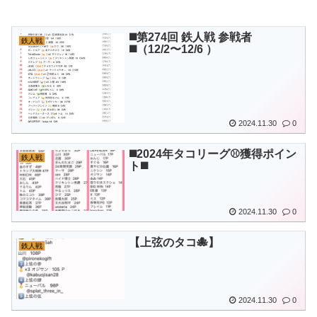
◼️第274回 鉄人戦 参戦者
鉄人戦
◼️（12/2〜12/6 ）
2024.11.30
0
◼️2024年タコリーグ⚾️獲得ポイン
鉄人戦
ト◼️
2024.11.30
0
【上弦のタコ🐙】
鉄人戦
2024.11.30
0