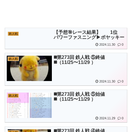
【予想🎯レース結果】 1位
鉄人戦
パワーファスニング▶︎ボヤッキー
2024.11.30
0
◼️第273回 鉄人戦 ⑤終値
鉄人戦
◼️（11/25〜11/29 ）
2024.11.30
0
◼️第273回 鉄人戦 ⑤始値
鉄人戦
◼️（11/25〜11/29 ）
2024.11.29
0
◼️第273回 鉄人戦 ④終値