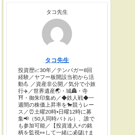
タコ先生
タコ先生
投資歴📈30年／テンバガー8回
経験／ヤフー板開設当初から活
動💪 ／資産非公開／気分で小旅
行✈️／世界遺産🌏・城🏯・寺
⛩・御朱印集め／◆鉄人戦◆一
週間の株価上昇率を🐎競うレー
ス／⏰土曜20時•日曜12時に募
集📢（50人同時バトル）、誰で
も参加可能／【投資達人⚡️の銘
柄を監視👀して一緒に💰儲けま