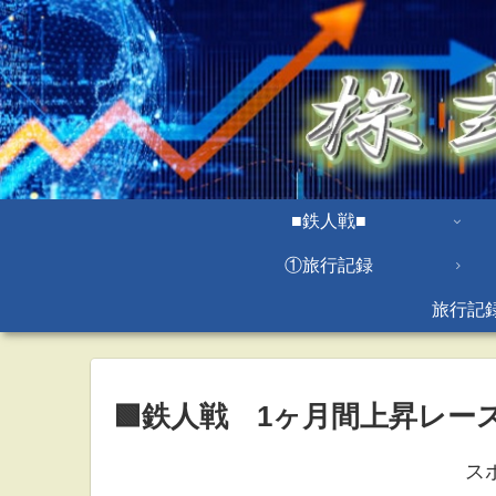
■鉄人戦■
①旅行記録
旅行記
🟩鉄人戦 1ヶ月間上昇レース
ス