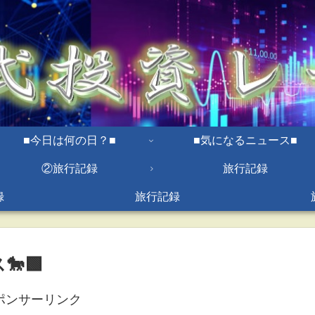
■今日は何の日？■
■気になるニュース■
②旅行記録
旅行記録
録
旅行記録
🟩
ポンサーリンク