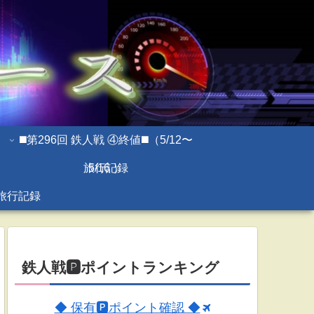
◼️第296回 鉄人戦 ④終値◼️（5/12〜
旅行記録
5/16 ）
旅行記録
鉄人戦🅿ポイントランキング
◆ 保有🅿ポイント確認 ◆