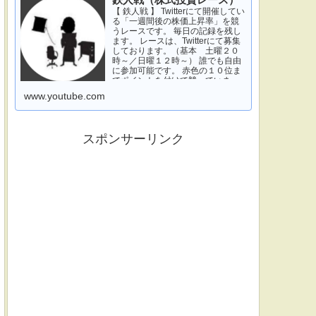
鉄人戦（株式投資レース）
【 鉄人戦 】 Twitterにて開催してい
る「一週間後の株価上昇率」を競
うレースです。 毎日の記録を残し
ます。 レースは、Twitterにて募集
しております。（基本 土曜２０
時～／日曜１２時～） 誰でも自由
に参加可能です。 赤色の１０位ま
でポイントを付けて競っていま
す。 青色は一週間休みです。 特に
www.youtube.com
濃い青色の、下...
スポンサーリンク