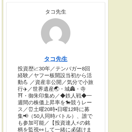
タコ先生
タコ先生
投資歴📈30年／テンバガー8回
経験／ヤフー板開設当初から活
動💪 ／資産非公開／気分で小旅
行✈️／世界遺産🌏・城🏯・寺
⛩・御朱印集め／◆鉄人戦◆一
週間の株価上昇率を🐎競うレー
ス／⏰土曜20時•日曜12時に募
集📢（50人同時バトル）、誰で
も参加可能／【投資達人⚡️の銘
柄を監視👀して一緒に💰儲けま