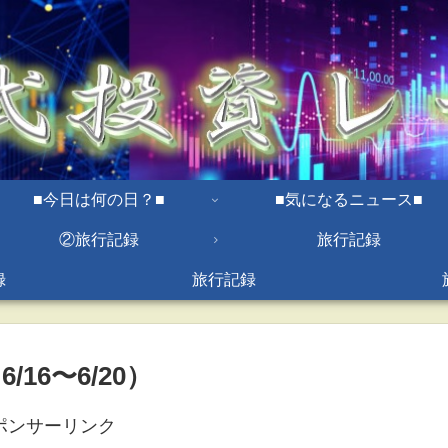
■今日は何の日？■
■気になるニュース■
②旅行記録
旅行記録
録
旅行記録
16〜6/20）
ポンサーリンク