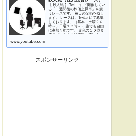
鉄人戦（株式投資レース）
【 鉄人戦 】 Twitterにて開催してい
る「一週間後の株価上昇率」を競
うレースです。 毎日の記録を残し
ます。 レースは、Twitterにて募集
しております。（基本 土曜２０
時～／日曜１２時～） 誰でも自由
に参加可能です。 赤色の１０位ま
でポイントを付けて競っていま
す。 青色は一週間休みです。 特に
www.youtube.com
濃い青色の、下...
スポンサーリンク