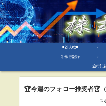
■鉄人戦■
①旅行記録
旅行記
🏆今週のフォロー推奨者🏆（6/
ス