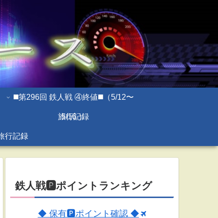
◼️第296回 鉄人戦 ④終値◼️（5/12〜
旅行記録
5/16 ）
旅行記録
鉄人戦🅿ポイントランキング
◆ 保有🅿ポイント確認 ◆