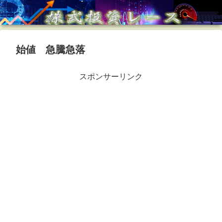
始値 急騰急落
スポンサーリンク