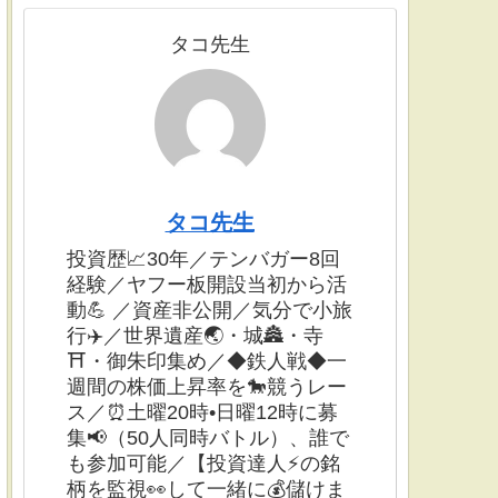
タコ先生
タコ先生
投資歴📈30年／テンバガー8回
経験／ヤフー板開設当初から活
動💪 ／資産非公開／気分で小旅
行✈️／世界遺産🌏・城🏯・寺
⛩・御朱印集め／◆鉄人戦◆一
週間の株価上昇率を🐎競うレー
ス／⏰土曜20時•日曜12時に募
集📢（50人同時バトル）、誰で
も参加可能／【投資達人⚡️の銘
柄を監視👀して一緒に💰儲けま