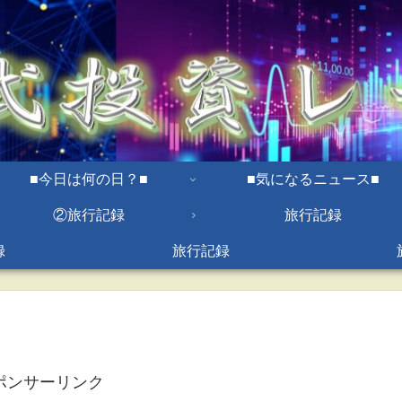
■今日は何の日？■
■気になるニュース■
②旅行記録
旅行記録
録
旅行記録
ポンサーリンク