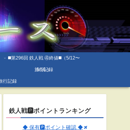
◼️第296回 鉄人戦 ④終値◼️（5/12〜
旅行記録
5/16 ）
旅行記録
鉄人戦🅿ポイントランキング
◆ 保有🅿ポイント確認 ◆