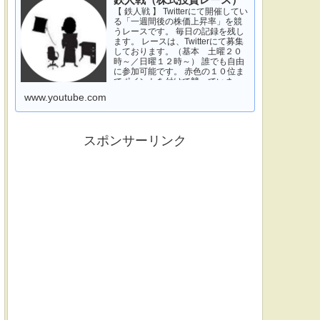
鉄人戦（株式投資レース）
【 鉄人戦 】 Twitterにて開催してい
る「一週間後の株価上昇率」を競
うレースです。 毎日の記録を残し
ます。 レースは、Twitterにて募集
しております。（基本 土曜２０
時～／日曜１２時～） 誰でも自由
に参加可能です。 赤色の１０位ま
でポイントを付けて競っていま
す。 青色は一週間休みです。 特に
www.youtube.com
濃い青色の、下...
スポンサーリンク