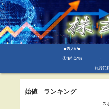
■鉄人戦■
①旅行記録
旅行記
始値 ランキング
ス