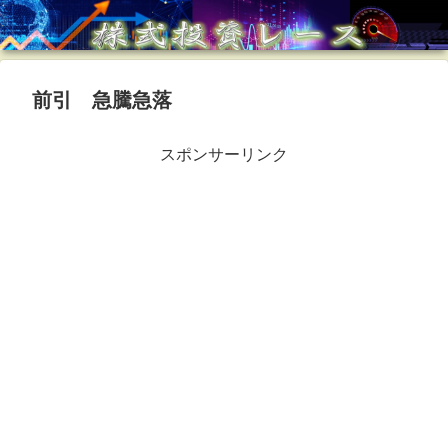
前引 急騰急落
スポンサーリンク