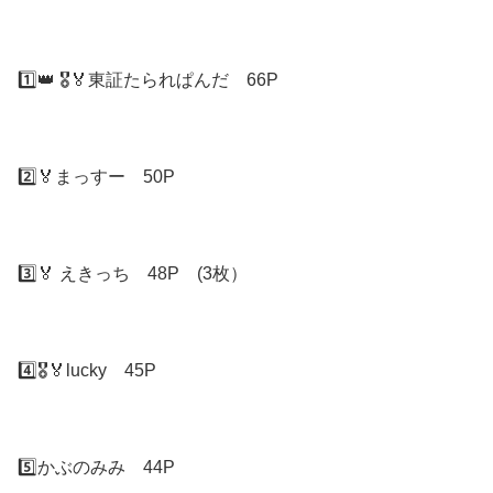
1️⃣👑 🎖🏅東証たられぱんだ 66P
2️⃣🏅まっすー 50P
3️⃣🏅 えきっち 48P (3枚）
4️⃣🎖🏅lucky 45P
5️⃣かぶのみみ 44P