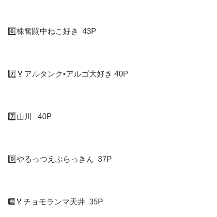
6️⃣株奮闘中ねこ好き 43P
7️⃣🏅アルタンク•アルゴ大好き 40P
7️⃣山川 40P
9️⃣やるっつえぶらっきん 37P
🔟🏅チョモランマ天井 35P