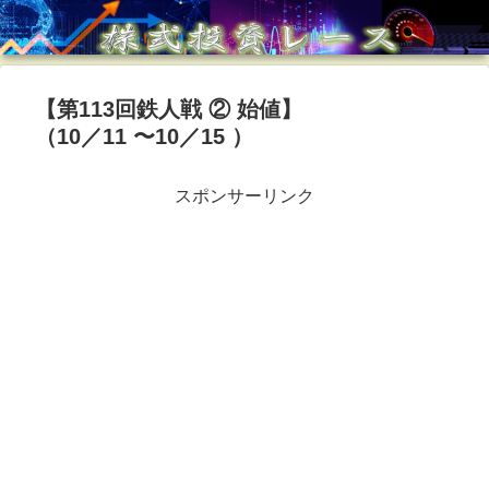
【第113回鉄人戦 ② 始値】
（10／11 〜10／15 ）
スポンサーリンク