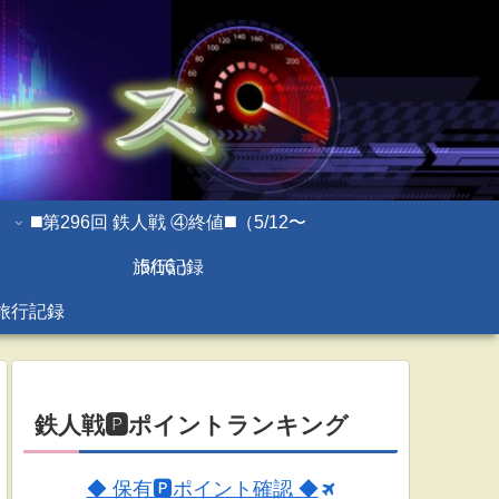
◼️第296回 鉄人戦 ④終値◼️（5/12〜
旅行記録
5/16 ）
旅行記録
鉄人戦🅿ポイントランキング
◆ 保有🅿ポイント確認 ◆