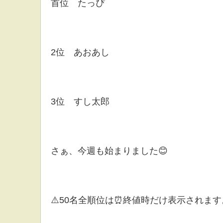
首位 たっぴ
2位 あおあし
3位 すし太郎
さぁ、今週も始まりました😊
⚠️50名全順位は⏰終値時だけ表示されます