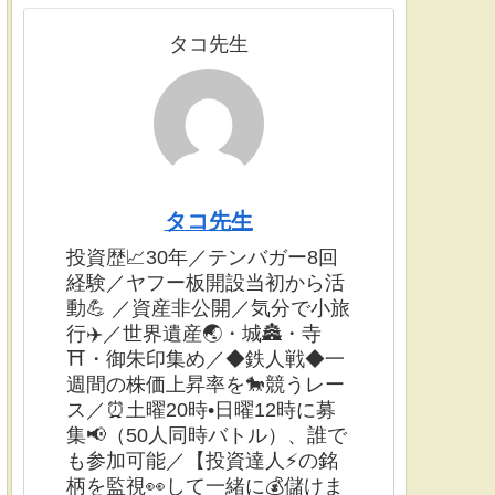
タコ先生
タコ先生
投資歴📈30年／テンバガー8回
経験／ヤフー板開設当初から活
動💪 ／資産非公開／気分で小旅
行✈️／世界遺産🌏・城🏯・寺
⛩・御朱印集め／◆鉄人戦◆一
週間の株価上昇率を🐎競うレー
ス／⏰土曜20時•日曜12時に募
集📢（50人同時バトル）、誰で
も参加可能／【投資達人⚡️の銘
柄を監視👀して一緒に💰儲けま