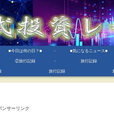
■今日は何の日？■
■気になるニュース■
②旅行記録
旅行記録
録
旅行記録
ポンサーリンク