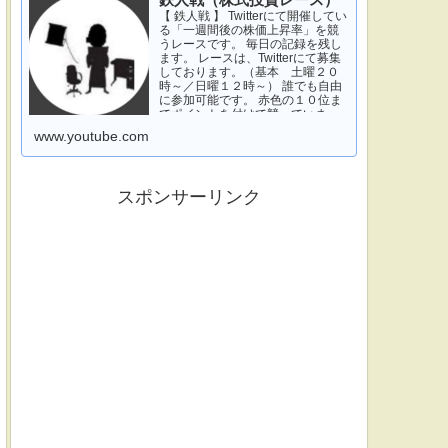
鉄人戦（株式投資レース）
【 鉄人戦 】 Twitterにて開催してい
る「一週間後の株価上昇率」を競
うレースです。 毎日の記録を残し
ます。 レースは、Twitterにて募集
しております。（基本 土曜２０
時～／日曜１２時～） 誰でも自由
に参加可能です。 赤色の１０位ま
でポイントを付けて競っていま
す。 青色は一週間休みです。 特に
www.youtube.com
濃い青色の、下...
スポンサーリンク