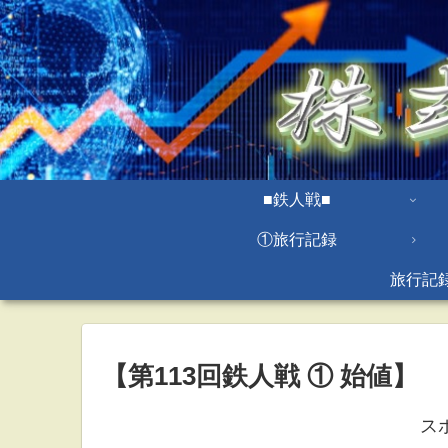
■鉄人戦■
①旅行記録
旅行記
【第113回鉄人戦 ① 始値】
ス