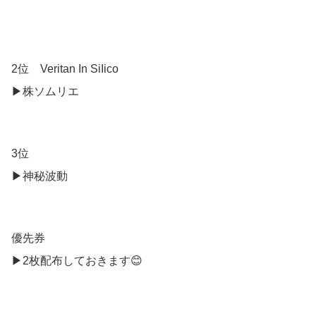
2位 Veritan In SiIico
▶︎株ソムリエ
3位
▶︎神秘波動
優先券
▶︎2枚配布しておきます😊