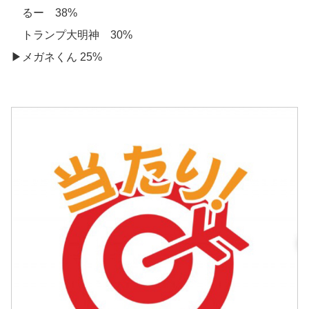
るー 38%
トランプ大明神 30%
▶︎メガネくん 25%