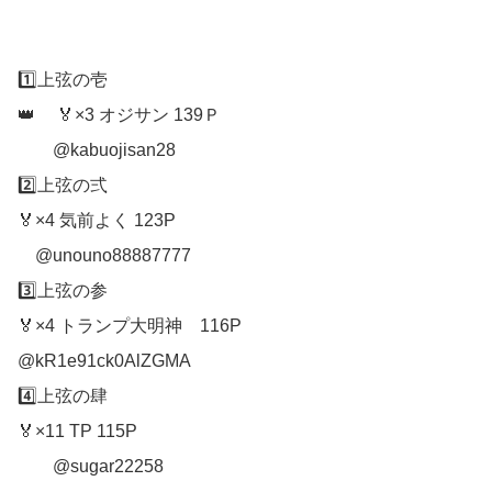
1️⃣上弦の壱
👑 🏅×3 オジサン 139Ｐ
@kabuojisan28
2️⃣上弦の弍
🏅×4 気前よく 123P
@unouno88887777
3️⃣上弦の参
🏅×4 トランプ大明神 116P
@kR1e91ck0AlZGMA
4️⃣上弦の肆
🏅×11 TP 115P
@sugar22258