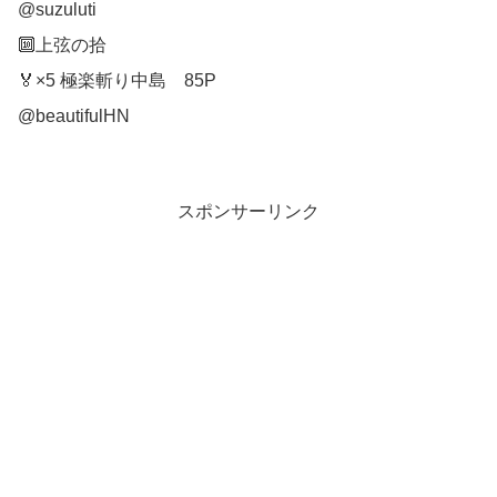
@suzuluti
🔟上弦の拾
🏅×5 極楽斬り中島 85P
@beautifulHN
スポンサーリンク