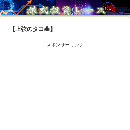
【上弦のタコ🐙】
スポンサーリンク