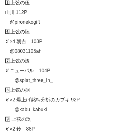
5️⃣上弦の伍
山川 112P
@pironekogift
6️⃣上弦の陸
🏅×4 朝吉 103P
@08031105ah
7️⃣上弦の漆
🏅ニューパル 104P
@splat_three_in_
8️⃣上弦の捌
🏅×2 爆上げ銘柄分析のカブキ 92P
@kabu_kabuki
9️⃣ 上弦の玖
🏅×2 鈴 88P