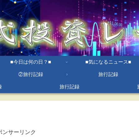
■今日は何の日？■
■気になるニュース■
②旅行記録
旅行記録
録
旅行記録
ポンサーリンク