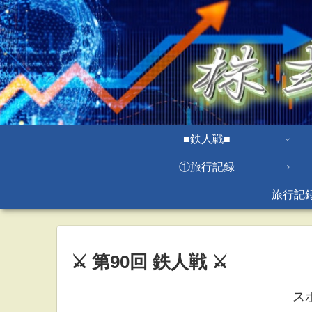
■鉄人戦■
①旅行記録
旅行記
⚔ 第90回 鉄人戦 ⚔
ス