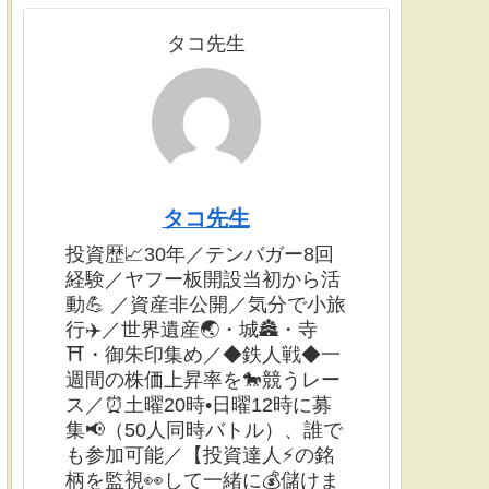
タコ先生
タコ先生
投資歴📈30年／テンバガー8回
経験／ヤフー板開設当初から活
動💪 ／資産非公開／気分で小旅
行✈️／世界遺産🌏・城🏯・寺
⛩・御朱印集め／◆鉄人戦◆一
週間の株価上昇率を🐎競うレー
ス／⏰土曜20時•日曜12時に募
集📢（50人同時バトル）、誰で
も参加可能／【投資達人⚡️の銘
柄を監視👀して一緒に💰儲けま