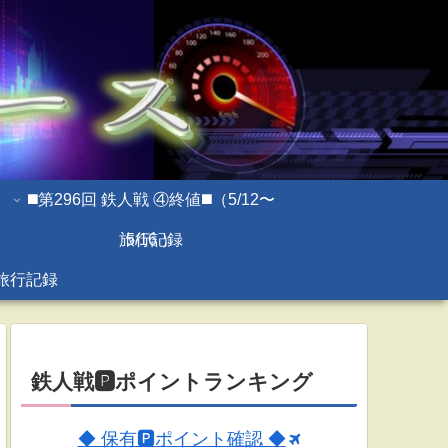
◼️第296回 鉄人戦 ④終値◼️（5/12〜
旅行記録
5/16 ）
旅行記録
鉄人戦🅿ポイントランキング
◆ 保有🅿ポイント確認 ◆