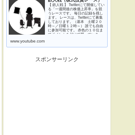
鉄人戦（株式投資レース）
【 鉄人戦 】 Twitterにて開催してい
る「一週間後の株価上昇率」を競
うレースです。 毎日の記録を残し
ます。 レースは、Twitterにて募集
しております。（基本 土曜２０
時～／日曜１２時～） 誰でも自由
に参加可能です。 赤色の１０位ま
でポイントを付けて競っていま
す。 青色は一週間休みです。 特に
www.youtube.com
濃い青色の、下...
スポンサーリンク