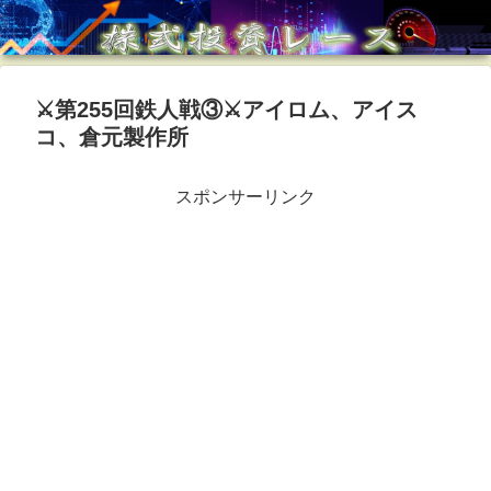
⚔️第255回鉄人戦③⚔️アイロム、アイス
コ、倉元製作所
スポンサーリンク