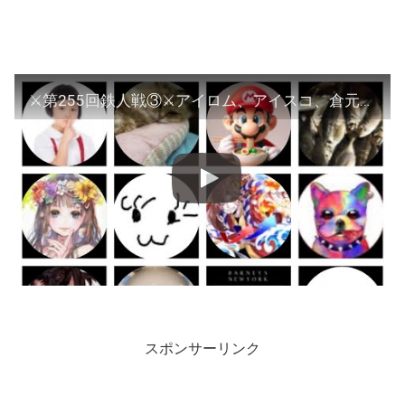
⚔️第255回鉄人戦③⚔️アイロム、アイスコ、倉元製作所
スポンサーリンク