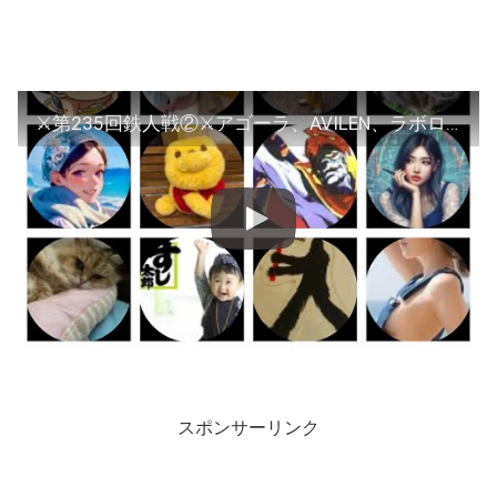
⚔️第235回鉄人戦②⚔️アゴーラ、AVILEN、ラボロAI
スポンサーリンク