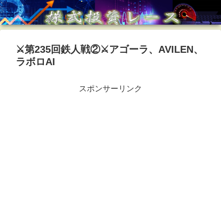
⚔️第235回鉄人戦②⚔️アゴーラ、AVILEN、
ラボロAI
スポンサーリンク