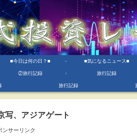
■今日は何の日？■
■気になるニュース■
②旅行記録
旅行記録
録
旅行記録
、京写、アジアゲート
ポンサーリンク