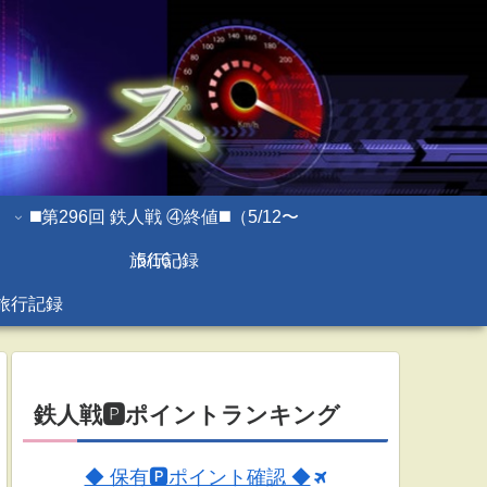
◼️第296回 鉄人戦 ④終値◼️（5/12〜
旅行記録
5/16 ）
旅行記録
鉄人戦🅿ポイントランキング
◆ 保有🅿ポイント確認 ◆