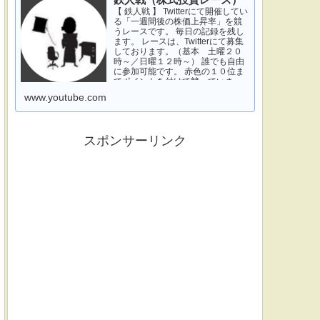
鉄人戦（株式投資レース）
【 鉄人戦 】 Twitterにて開催してい
る「一週間後の株価上昇率」を競
うレースです。 毎日の記録を残し
ます。 レースは、Twitterにて募集
しております。（基本 土曜２０
時～／日曜１２時～） 誰でも自由
に参加可能です。 赤色の１０位ま
でポイントを付けて競っていま
す。 青色は一週間休みです。 特に
www.youtube.com
濃い青色の、下...
スポンサーリンク