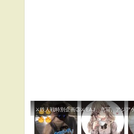
⚔鉄人戦特別企画③⚔ EAJ、京写、アジア