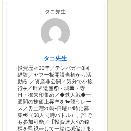
タコ先生
タコ先生
投資歴📈30年／テンバガー8回
経験／ヤフー板開設当初から活
動💪 ／資産非公開／気分で小旅
行✈️／世界遺産🌏・城🏯・寺
⛩・御朱印集め／◆鉄人戦◆一
週間の株価上昇率を🐎競うレー
ス／⏰土曜20時•日曜12時に募
集📢（50人同時バトル）、誰で
も参加可能／【投資達人⚡️の銘
柄を監視👀して一緒に💰儲けま