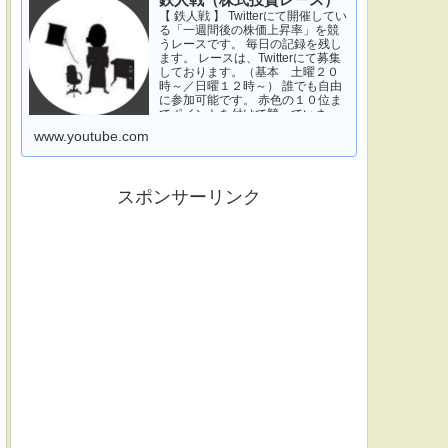
鉄人戦（株式投資レース）
【 鉄人戦 】 Twitterにて開催してい
る「一週間後の株価上昇率」を競
うレースです。 毎日の記録を残し
ます。 レースは、Twitterにて募集
しております。（基本 土曜２０
時～／日曜１２時～） 誰でも自由
に参加可能です。 赤色の１０位ま
でポイントを付けて競っていま
す。 青色は一週間休みです。 特に
www.youtube.com
濃い青色の、下...
スポンサーリンク