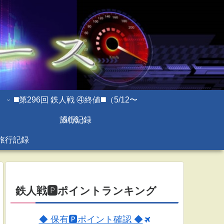
◼️第296回 鉄人戦 ④終値◼️（5/12〜
旅行記録
5/16 ）
旅行記録
鉄人戦🅿ポイントランキング
◆ 保有🅿ポイント確認 ◆