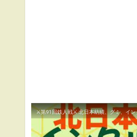
⚔第91回鉄人戦⚔ 北日本紡績、グミ、イ