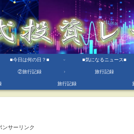
■今日は何の日？■
■気になるニュース■
②旅行記録
旅行記録
録
旅行記録
告
ポンサーリンク