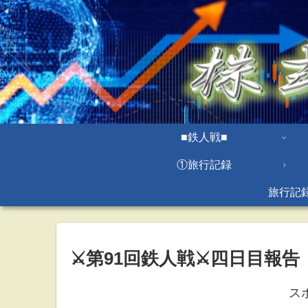
■鉄人戦■
①旅行記録
旅行記
⚔第91回鉄人戦⚔四日目報
ス