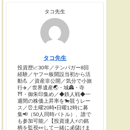
タコ先生
タコ先生
投資歴📈30年／テンバガー8回
経験／ヤフー板開設当初から活
動💪 ／資産非公開／気分で小旅
行✈️／世界遺産🌏・城🏯・寺
⛩・御朱印集め／◆鉄人戦◆一
週間の株価上昇率を🐎競うレー
ス／⏰土曜20時•日曜12時に募
集📢（50人同時バトル）、誰で
も参加可能／【投資達人⚡️の銘
柄を監視👀して一緒に💰儲けま