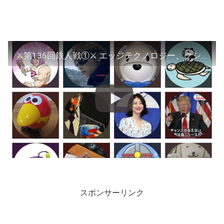
⚔第136回鉄人戦①⚔ エッジテクノロジー、クシム、GEI
スポンサーリンク