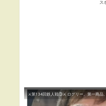
ス
⚔第134回鉄人戦③⚔ ログリー、第一商