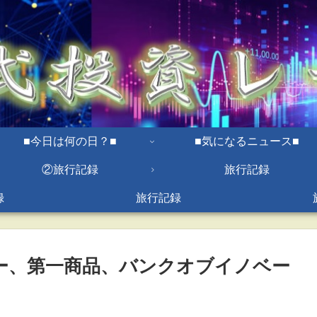
■今日は何の日？■
■気になるニュース■
②旅行記録
旅行記録
録
旅行記録
リー、第一商品、バンクオブイノベー