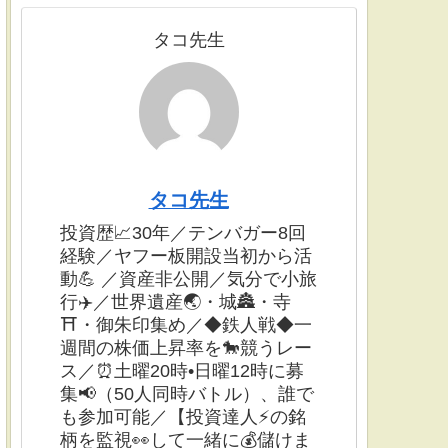
タコ先生
タコ先生
投資歴📈30年／テンバガー8回
経験／ヤフー板開設当初から活
動💪 ／資産非公開／気分で小旅
行✈️／世界遺産🌏・城🏯・寺
⛩・御朱印集め／◆鉄人戦◆一
週間の株価上昇率を🐎競うレー
ス／⏰土曜20時•日曜12時に募
集📢（50人同時バトル）、誰で
も参加可能／【投資達人⚡️の銘
柄を監視👀して一緒に💰儲けま