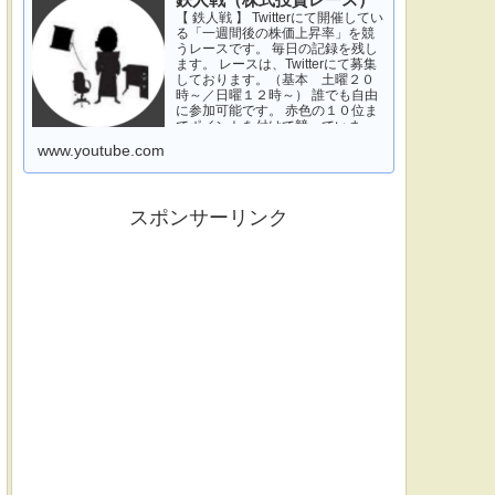
鉄人戦（株式投資レース）
【 鉄人戦 】 Twitterにて開催してい
る「一週間後の株価上昇率」を競
うレースです。 毎日の記録を残し
ます。 レースは、Twitterにて募集
しております。（基本 土曜２０
時～／日曜１２時～） 誰でも自由
に参加可能です。 赤色の１０位ま
でポイントを付けて競っていま
す。 青色は一週間休みです。 特に
www.youtube.com
濃い青色の、下...
スポンサーリンク