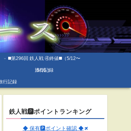
◼️第296回 鉄人戦 ④終値◼️（5/12〜
旅行記録
5/16 ）
旅行記録
鉄人戦🅿ポイントランキング
◆ 保有🅿ポイント確認 ◆