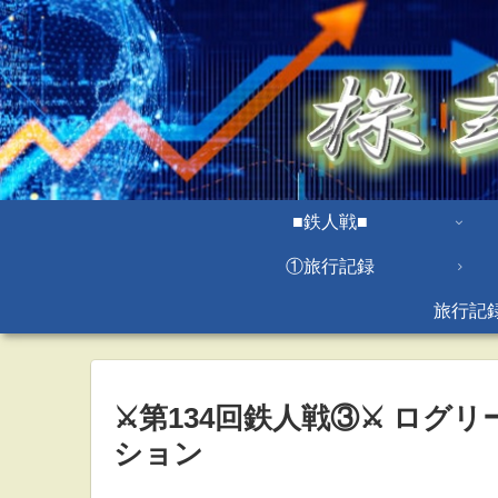
■鉄人戦■
①旅行記録
旅行記
⚔第134回鉄人戦③⚔ ログ
ション