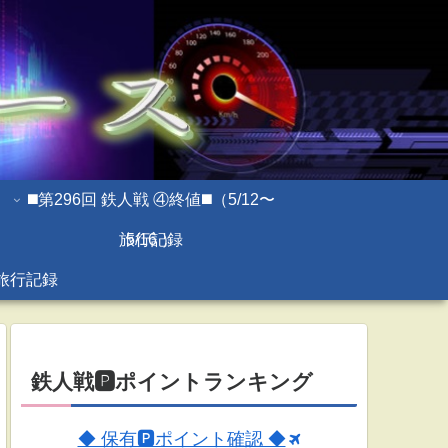
◼️第296回 鉄人戦 ④終値◼️（5/12〜
旅行記録
5/16 ）
旅行記録
鉄人戦🅿ポイントランキング
◆ 保有🅿ポイント確認 ◆