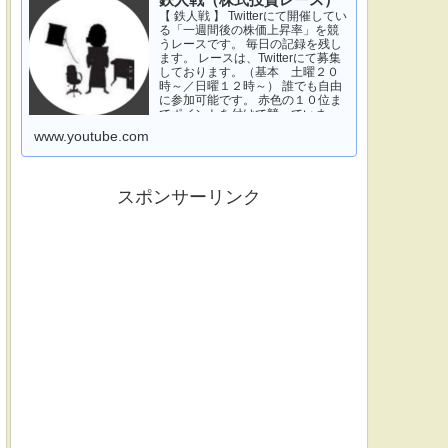
鉄人戦（株式投資レース）
【 鉄人戦 】 Twitterにて開催してい
る「一週間後の株価上昇率」を競
うレースです。 毎日の記録を残し
ます。 レースは、Twitterにて募集
しております。（基本 土曜２０
時～／日曜１２時～） 誰でも自由
に参加可能です。 赤色の１０位ま
でポイントを付けて競っていま
す。 青色は一週間休みです。 特に
www.youtube.com
濃い青色の、下...
スポンサーリンク