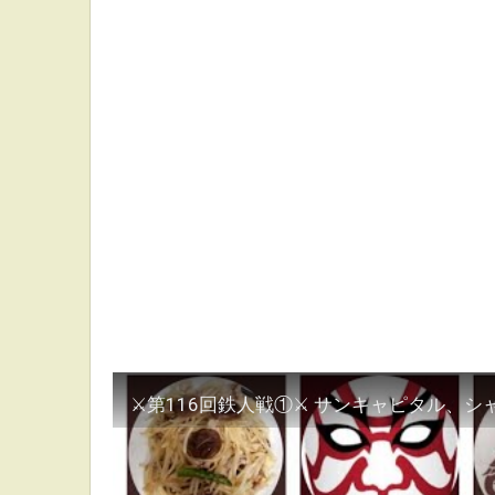
⚔第116回鉄人戦①⚔ サンキャピタル、