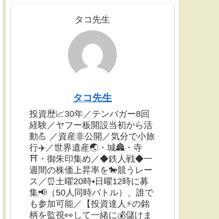
タコ先生
タコ先生
投資歴📈30年／テンバガー8回
経験／ヤフー板開設当初から活
動💪 ／資産非公開／気分で小旅
行✈️／世界遺産🌏・城🏯・寺
⛩・御朱印集め／◆鉄人戦◆一
週間の株価上昇率を🐎競うレー
ス／⏰土曜20時•日曜12時に募
集📢（50人同時バトル）、誰で
も参加可能／【投資達人⚡️の銘
柄を監視👀して一緒に💰儲けま