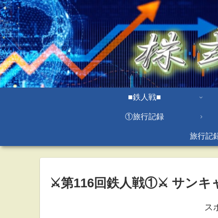
■鉄人戦■
①旅行記録
旅行記
⚔第116回鉄人戦①⚔ サン
ス