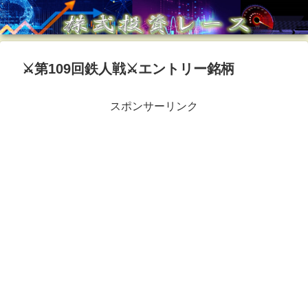
⚔第109回鉄人戦⚔エントリー銘柄
スポンサーリンク