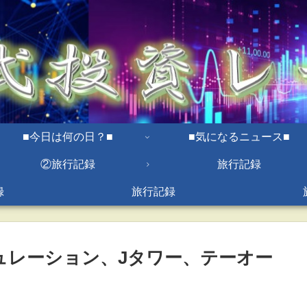
■今日は何の日？■
■気になるニュース■
②旅行記録
旅行記録
録
旅行記録
キュレーション、Jタワー、テーオー