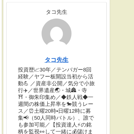
タコ先生
タコ先生
投資歴📈30年／テンバガー8回
経験／ヤフー板開設当初から活
動💪 ／資産非公開／気分で小旅
行✈️／世界遺産🌏・城🏯・寺
⛩・御朱印集め／◆鉄人戦◆一
週間の株価上昇率を🐎競うレー
ス／⏰土曜20時•日曜12時に募
集📢（50人同時バトル）、誰で
も参加可能／【投資達人⚡️の銘
柄を監視👀して一緒に💰儲けま