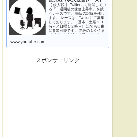
鉄人戦（株式投資レース）
【 鉄人戦 】 Twitterにて開催してい
る「一週間後の株価上昇率」を競
うレースです。 毎日の記録を残し
ます。 レースは、Twitterにて募集
しております。（基本 土曜２０
時～／日曜１２時～） 誰でも自由
に参加可能です。 赤色の１０位ま
でポイントを付けて競っていま
す。 青色は一週間休みです。 特に
www.youtube.com
濃い青色の、下...
スポンサーリンク