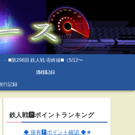
◼️第296回 鉄人戦 ④終値◼️（5/12〜
旅行記録
5/16 ）
旅行記録
鉄人戦🅿ポイントランキング
◆ 保有🅿ポイント確認 ◆