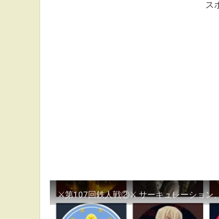
ス
⚔第107回鉄人戦②⚔ サーキュレーション