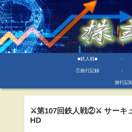
■鉄人戦■
①旅行記録
旅行記
⚔第107回鉄人戦②⚔ サー
HD