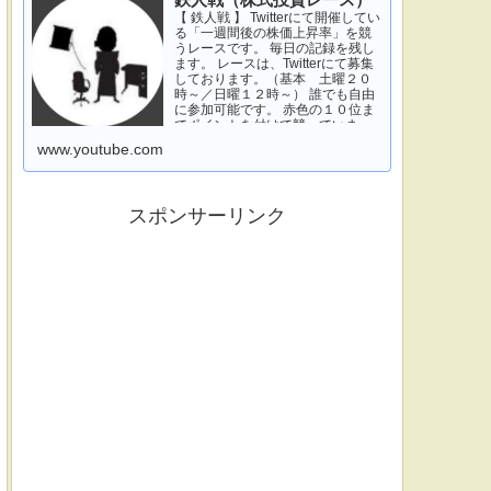
鉄人戦（株式投資レース）
【 鉄人戦 】 Twitterにて開催してい
る「一週間後の株価上昇率」を競
うレースです。 毎日の記録を残し
ます。 レースは、Twitterにて募集
しております。（基本 土曜２０
時～／日曜１２時～） 誰でも自由
に参加可能です。 赤色の１０位ま
でポイントを付けて競っていま
す。 青色は一週間休みです。 特に
www.youtube.com
濃い青色の、下...
スポンサーリンク