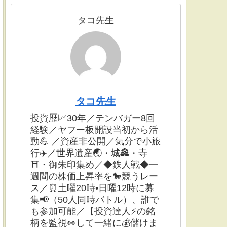
タコ先生
タコ先生
投資歴📈30年／テンバガー8回
経験／ヤフー板開設当初から活
動💪 ／資産非公開／気分で小旅
行✈️／世界遺産🌏・城🏯・寺
⛩・御朱印集め／◆鉄人戦◆一
週間の株価上昇率を🐎競うレー
ス／⏰土曜20時•日曜12時に募
集📢（50人同時バトル）、誰で
も参加可能／【投資達人⚡️の銘
柄を監視👀して一緒に💰儲けま