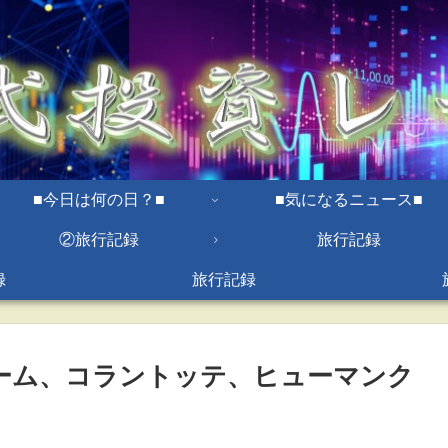
■今日は何の日？■
■気になるニュース■
②旅行記録
旅行記録
録
旅行記録
ホーム、コラントッテ、ヒューマンク