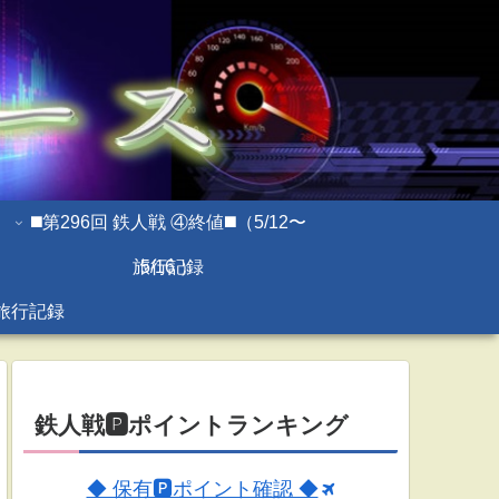
◼️第296回 鉄人戦 ④終値◼️（5/12〜
旅行記録
5/16 ）
旅行記録
鉄人戦🅿ポイントランキング
◆ 保有🅿ポイント確認 ◆