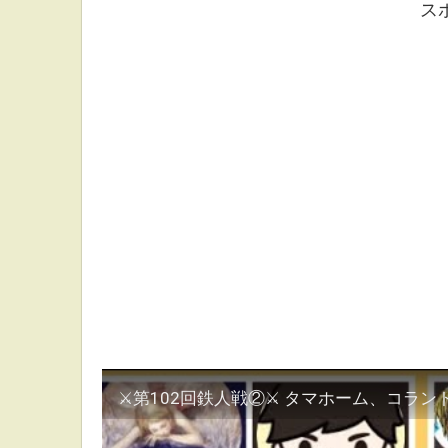
ス
⚔第102回鉄人戦②⚔ タマホーム、コラ