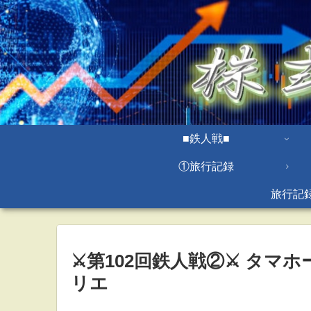
■鉄人戦■
①旅行記録
旅行記
⚔第102回鉄人戦②⚔ タマ
リエ