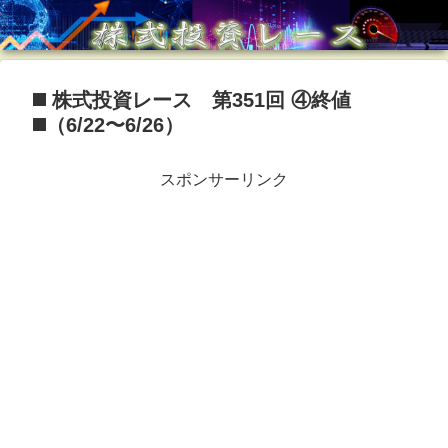
◼️ 株式投資レース 第351回 ④終値
◼️（6/22〜6/26）
スポンサーリンク