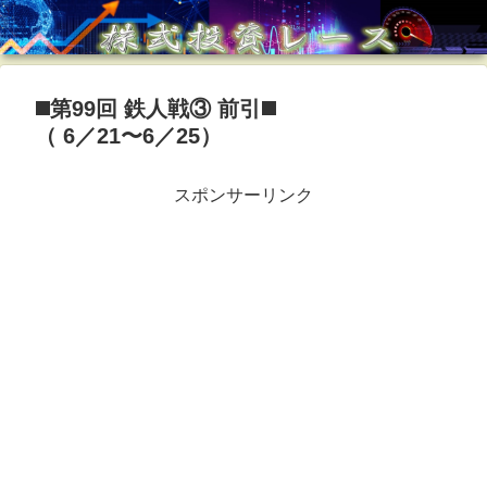
◼️第99回 鉄人戦③ 前引◼️
（ 6／21〜6／25）
スポンサーリンク