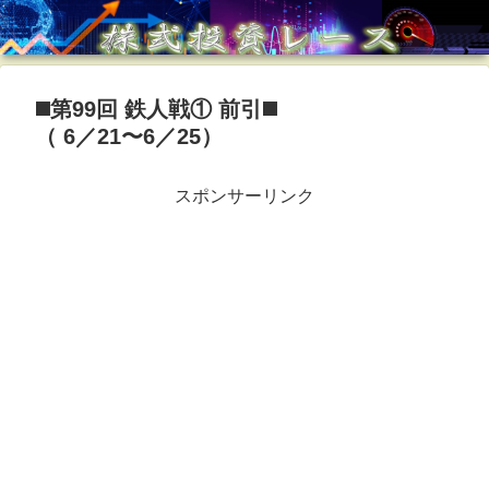
◼️第99回 鉄人戦① 前引◼️
（ 6／21〜6／25）
スポンサーリンク