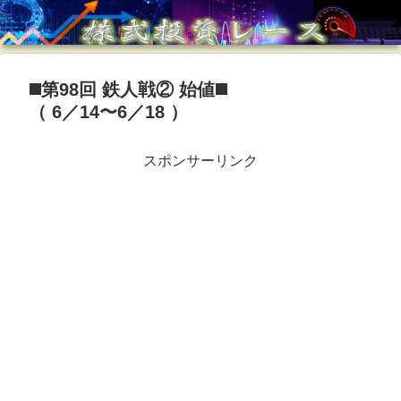
◼️第98回 鉄人戦② 始値◼️
（ 6／14〜6／18 ）
スポンサーリンク