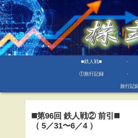
■鉄人戦■
①旅行記録
旅行記
◼️第96回 鉄人戦② 前引◼️
（ 5／31〜6／4 ）