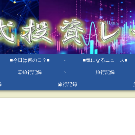
■今日は何の日？■
■気になるニュース■
②旅行記録
旅行記録
録
旅行記録