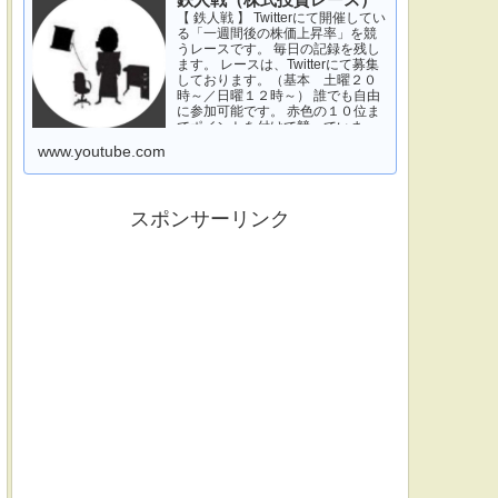
鉄人戦（株式投資レース）
【 鉄人戦 】 Twitterにて開催してい
る「一週間後の株価上昇率」を競
うレースです。 毎日の記録を残し
ます。 レースは、Twitterにて募集
しております。（基本 土曜２０
時～／日曜１２時～） 誰でも自由
に参加可能です。 赤色の１０位ま
でポイントを付けて競っていま
す。 青色は一週間休みです。 特に
www.youtube.com
濃い青色の、下...
スポンサーリンク