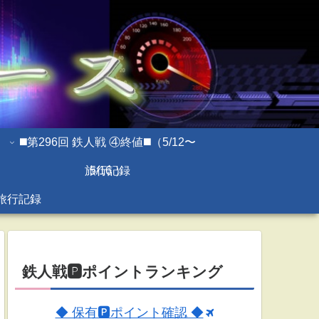
◼️第296回 鉄人戦 ④終値◼️（5/12〜
旅行記録
5/16 ）
旅行記録
鉄人戦🅿ポイントランキング
◆ 保有🅿ポイント確認 ◆