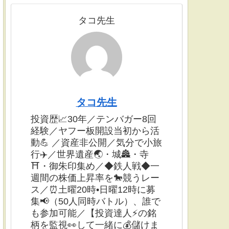
タコ先生
タコ先生
投資歴📈30年／テンバガー8回
経験／ヤフー板開設当初から活
動💪 ／資産非公開／気分で小旅
行✈️／世界遺産🌏・城🏯・寺
⛩・御朱印集め／◆鉄人戦◆一
週間の株価上昇率を🐎競うレー
ス／⏰土曜20時•日曜12時に募
集📢（50人同時バトル）、誰で
も参加可能／【投資達人⚡️の銘
柄を監視👀して一緒に💰儲けま