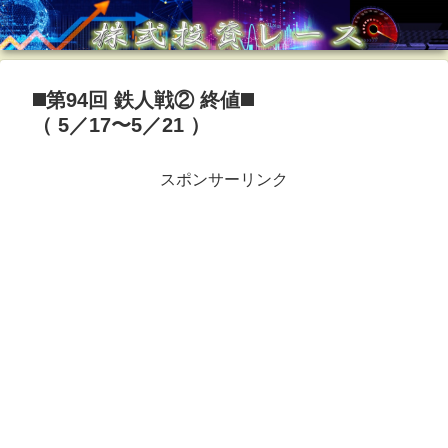
◼️第94回 鉄人戦② 終値◼️
（ 5／17〜5／21 ）
スポンサーリンク