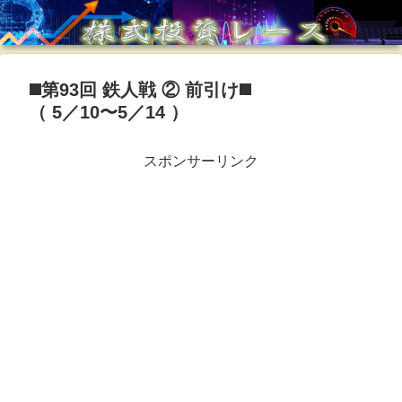
◼️第93回 鉄人戦 ② 前引け◼️
（ 5／10〜5／14 ）
スポンサーリンク