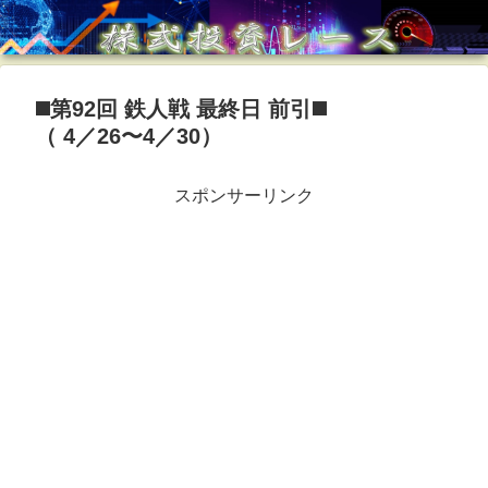
◼️第92回 鉄人戦 最終日 前引◼️
（ 4／26〜4／30）
スポンサーリンク