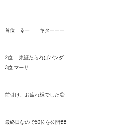
首位 るー キターーー
2位 東証たらればパンダ
3位 マーサ
前引け、お疲れ様でした😊
最終日なので50位を公開❣️❣️