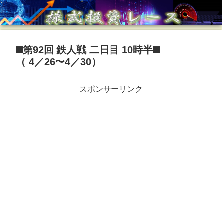
◼️第92回 鉄人戦 二日目 10時半◼️
（ 4／26〜4／30）
スポンサーリンク