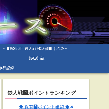
◼️第296回 鉄人戦 ④終値◼️（5/12〜
旅行記録
5/16 ）
旅行記録
鉄人戦🅿ポイントランキング
◆ 保有🅿ポイント確認 ◆