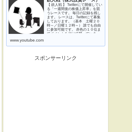
鉄人戦（株式投資レース）
【 鉄人戦 】 Twitterにて開催してい
る「一週間後の株価上昇率」を競
うレースです。 毎日の記録を残し
ます。 レースは、Twitterにて募集
しております。（基本 土曜２０
時～／日曜１２時～） 誰でも自由
に参加可能です。 赤色の１０位ま
でポイントを付けて競っていま
す。 青色は一週間休みです。 特に
www.youtube.com
濃い青色の、下...
スポンサーリンク