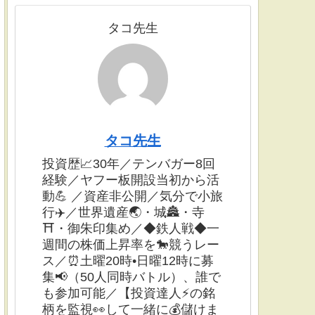
タコ先生
タコ先生
投資歴📈30年／テンバガー8回
経験／ヤフー板開設当初から活
動💪 ／資産非公開／気分で小旅
行✈️／世界遺産🌏・城🏯・寺
⛩・御朱印集め／◆鉄人戦◆一
週間の株価上昇率を🐎競うレー
ス／⏰土曜20時•日曜12時に募
集📢（50人同時バトル）、誰で
も参加可能／【投資達人⚡️の銘
柄を監視👀して一緒に💰儲けま