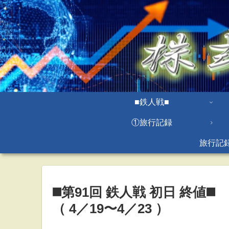
■鉄人戦■
①旅行記録
旅行記
◼️第91回 鉄人戦 初日 終値◼️
（ 4／19〜4／23 ）