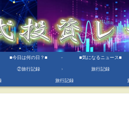
■今日は何の日？■
■気になるニュース■
②旅行記録
旅行記録
録
旅行記録