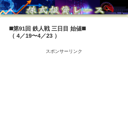
◼️第91回 鉄人戦 三日目 始値◼️
（ 4／19〜4／23 ）
スポンサーリンク