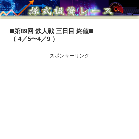
◼️第89回 鉄人戦 三日目 終値◼️
（ 4／5〜4／9 ）
スポンサーリンク