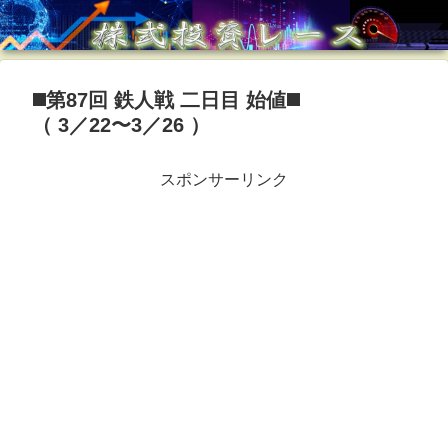
◼️第87回 鉄人戦 二日目 始値◼️
（ 3／22〜3／26 ）
スポンサーリンク