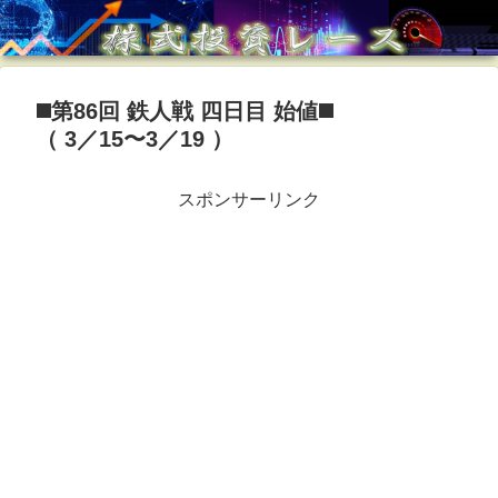
◼️第86回 鉄人戦 四日目 始値◼️
（ 3／15〜3／19 ）
スポンサーリンク