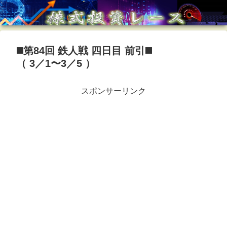
◼️第84回 鉄人戦 四日目 前引◼️
（ 3／1〜3／5 ）
スポンサーリンク