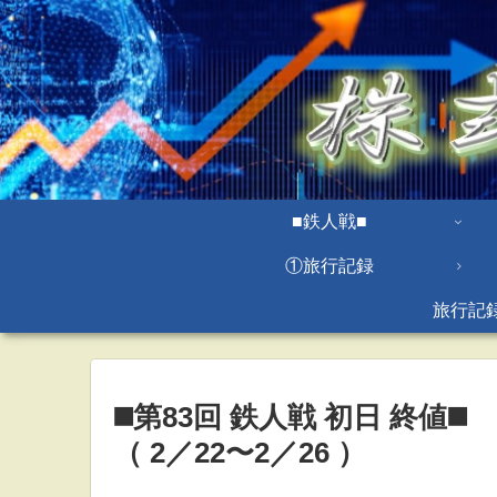
■鉄人戦■
①旅行記録
旅行記
◼️第83回 鉄人戦 初日 終値◼️
（ 2／22〜2／26 ）