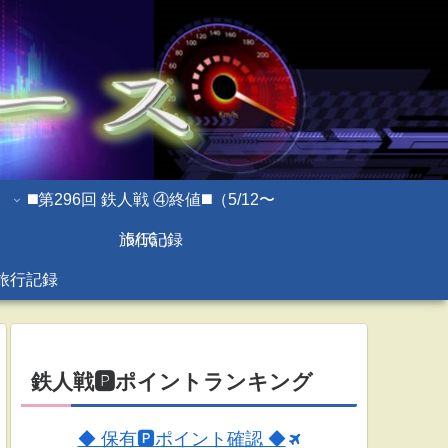
◼️第296回 鉄人戦 ④終値◼️（5/12〜
旅行記録
5/16 ）
旅行記録
鉄人戦🅿ポイントランキング
◆ 保有🅿ポイント確認 ◆