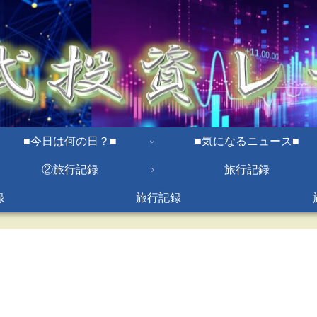
■今日は何の日？■
■気になるニュース■
②旅行記録
旅行記録
録
旅行記録