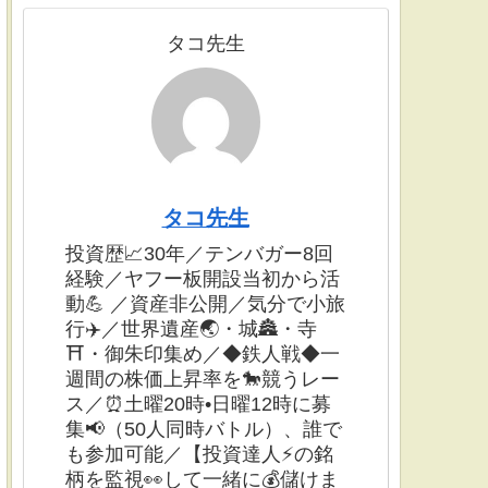
タコ先生
タコ先生
投資歴📈30年／テンバガー8回
経験／ヤフー板開設当初から活
動💪 ／資産非公開／気分で小旅
行✈️／世界遺産🌏・城🏯・寺
⛩・御朱印集め／◆鉄人戦◆一
週間の株価上昇率を🐎競うレー
ス／⏰土曜20時•日曜12時に募
集📢（50人同時バトル）、誰で
も参加可能／【投資達人⚡️の銘
柄を監視👀して一緒に💰儲けま