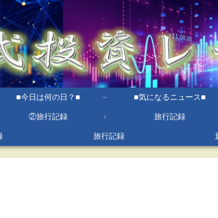
■今日は何の日？■
■気になるニュース■
②旅行記録
旅行記録
録
旅行記録