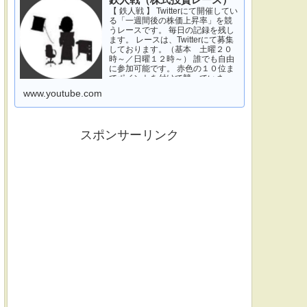
鉄人戦（株式投資レース）
【 鉄人戦 】 Twitterにて開催してい
る「一週間後の株価上昇率」を競
うレースです。 毎日の記録を残し
ます。 レースは、Twitterにて募集
しております。（基本 土曜２０
時～／日曜１２時～） 誰でも自由
に参加可能です。 赤色の１０位ま
でポイントを付けて競っていま
す。 青色は一週間休みです。 特に
www.youtube.com
濃い青色の、下...
スポンサーリンク