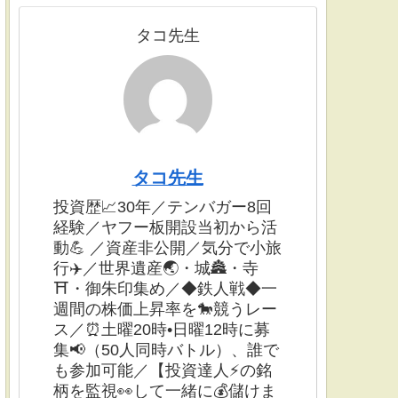
タコ先生
タコ先生
投資歴📈30年／テンバガー8回
経験／ヤフー板開設当初から活
動💪 ／資産非公開／気分で小旅
行✈️／世界遺産🌏・城🏯・寺
⛩・御朱印集め／◆鉄人戦◆一
週間の株価上昇率を🐎競うレー
ス／⏰土曜20時•日曜12時に募
集📢（50人同時バトル）、誰で
も参加可能／【投資達人⚡️の銘
柄を監視👀して一緒に💰儲けま