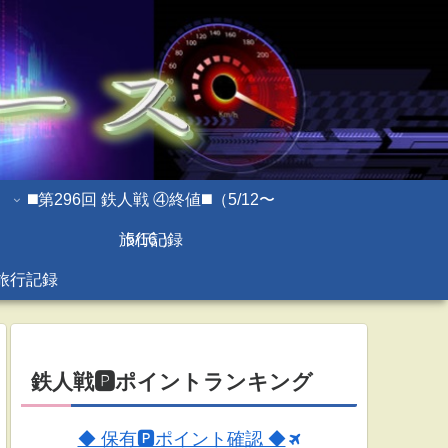
◼️第296回 鉄人戦 ④終値◼️（5/12〜
旅行記録
5/16 ）
旅行記録
鉄人戦🅿ポイントランキング
◆ 保有🅿ポイント確認 ◆