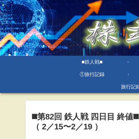
■鉄人戦■
①旅行記録
旅行記
◼️第82回 鉄人戦 四日目 終値◼️
（ 2／15〜2／19 ）