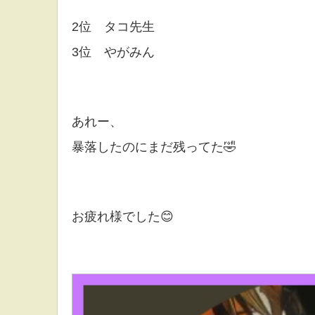
2位 タコ先生
3位 やがみん
あれー、
暴落したのにまだ残ってた🤣
お疲れ様でした😊