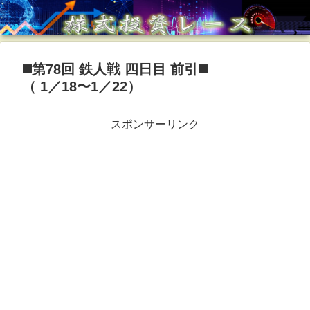
◼️第78回 鉄人戦 四日目 前引◼️
（ 1／18〜1／22）
スポンサーリンク