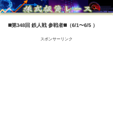
◼️第348回 鉄人戦 参戦者◼️（6/1〜6/5 ）
スポンサーリンク