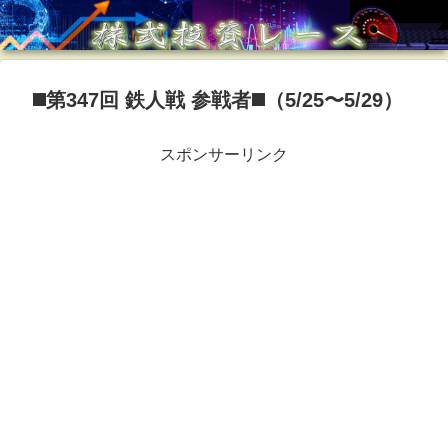
◼️第347回 鉄人戦 参戦者◼️（5/25〜5/29）
スポンサーリンク