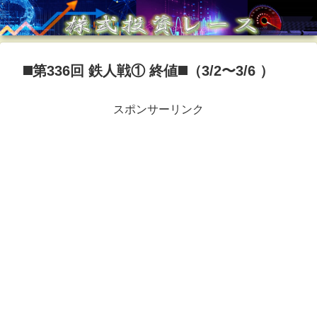
◼️第336回 鉄人戦① 終値◼️（3/2〜3/6 ）
スポンサーリンク