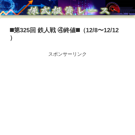
◼️第325回 鉄人戦 ④終値◼️（12/8〜12/12
）
スポンサーリンク