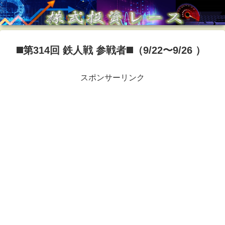
◼️第314回 鉄人戦 参戦者◼️（9/22〜9/26 ）
スポンサーリンク