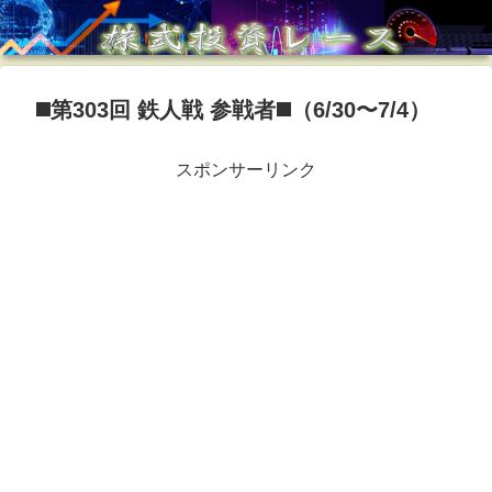
◼️第303回 鉄人戦 参戦者◼️（6/30〜7/4）
スポンサーリンク