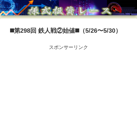
◼️第298回 鉄人戦②始値◼️（5/26〜5/30）
スポンサーリンク