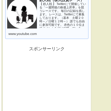
鉄人戦（株式投資レース）
【 鉄人戦 】 Twitterにて開催してい
る「一週間後の株価上昇率」を競
うレースです。 毎日の記録を残し
ます。 レースは、Twitterにて募集
しております。（基本 土曜２０
時～／日曜１２時～） 誰でも自由
に参加可能です。 赤色の１０位ま
でポイントを付けて競っていま
す。 青色は一週間休みです。 特に
www.youtube.com
濃い青色の、下...
スポンサーリンク