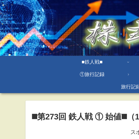
■鉄人戦■
①旅行記録
旅行記
◼️第273回 鉄人戦 ① 始値◼️（11
ス