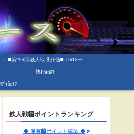
◼️第296回 鉄人戦 ④終値◼️（5/12〜
旅行記録
5/16 ）
旅行記録
鉄人戦🅿ポイントランキング
◆ 保有🅿ポイント確認 ◆