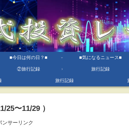
■今日は何の日？■
■気になるニュース■
②旅行記録
旅行記録
録
旅行記録
/25〜11/29 ）
ポンサーリンク