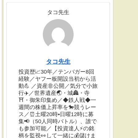
タコ先生
タコ先生
投資歴📈30年／テンバガー8回
経験／ヤフー板開設当初から活
動💪 ／資産非公開／気分で小旅
行✈️／世界遺産🌏・城🏯・寺
⛩・御朱印集め／◆鉄人戦◆一
週間の株価上昇率を🐎競うレー
ス／⏰土曜20時•日曜12時に募
集📢（50人同時バトル）、誰で
も参加可能／【投資達人⚡️の銘
柄を監視👀して一緒に💰儲けま