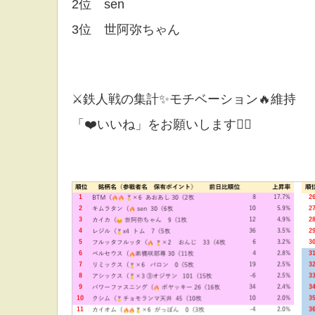
2位 sen
3位 世阿弥ちゃん
⚔鉄人戦の集計✨モチベーション🔥維持
「❤️いいね」をお願いします🙇‍♂️